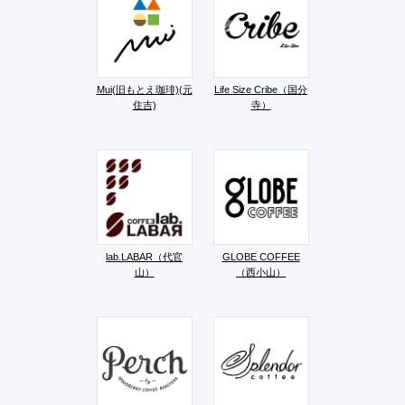
Mui(旧もとえ珈琲)(元
Life Size Cribe（国分
住吉)​
寺）
lab.LABAR（代官
GLOBE COFFEE
山）
（西小山）