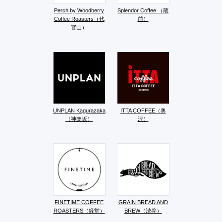
Perch by Woodberry
Splendor Coffee （蔵
Coffee Roasters（代
前）
官山）
UNPLAN Kagurazaka
ITTA COFFEE（奥
（神楽坂）
沢）
FINETIME COFFEE
GRAIN BREAD AND
ROASTERS（経堂）
BREW（渋谷）