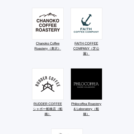
Chanoko Coffee
FAITH COFFEE
Roastery（奥沢）
COMPANY（芝公
園）
RUDDER COFFEE
Philocoffea Roastery
シャポー船橋店（船
& Laboratory（船
橋）
橋）