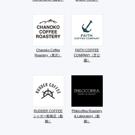
Chanoko Coffee
FAITH COFFEE
Roastery（奥沢）
COMPANY（芝公
園）
RUDDER COFFEE
Philocoffea Roastery
シャポー船橋店（船
& Laboratory（船
橋）
橋）