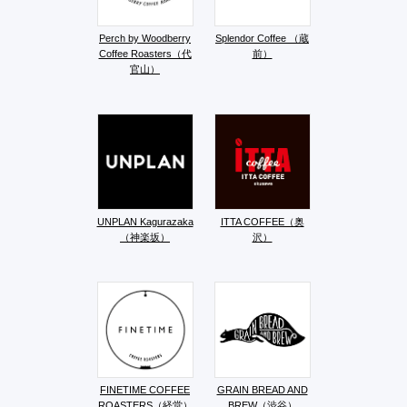
Perch by Woodberry
Splendor Coffee （蔵
Coffee Roasters（代
前）
官山）
UNPLAN Kagurazaka
ITTA COFFEE（奥
（神楽坂）
沢）
FINETIME COFFEE
GRAIN BREAD AND
ROASTERS（経堂）
BREW（渋谷）