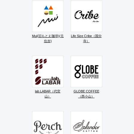
Mui(旧もとえ珈琲)(元
Life Size Cribe（国分
住吉)​
寺）
lab.LABAR（代官
GLOBE COFFEE
山）
（西小山）